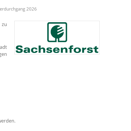
tierdurchgang 2026
 zu
adt
gen
werden.