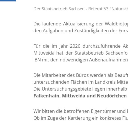
1111
489
Der Staatsbetrieb Sachsen - Referat 53 "Natur
20
a
er /
0151
Die laufende Aktualisierung der Waldbiot
rungsdienst
/ 126
den Aufgaben und Zuständigkeiten der For
09:00 - 12:00
449
Uhr
95
09:00 - 12:00
Für die im Jahr 2026 durchzuführende Ak
Uhr und
Mittweida hat der Staatsbetrieb Sachsenf
13:30 - 16:00
IBN mit den notwendigen Außenaufnahmen 
Uhr
ne
nach
aftsdienst
Die Mitarbeiter des Büros werden als Beauf
Vereinbarung
untersuchenden Flächen im Landkreis Mitt
09:00 - 12:00
Die Untersuchungsgebiete liegen innerhal
Uhr und
Falkenhain, Mittweida und Neudörfchen
13:30 - 18:00
a
Uhr
09:00 - 12:00
Wir bitten die betroffenen Eigentümer und
Uhr
Ob im Zuge der Kartierung ein konkretes Flu