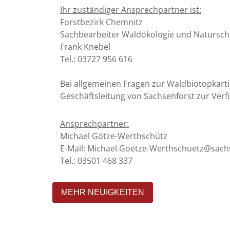
nummer
ten
Ihr zuständiger Ansprechpartner ist:
Forstbezirk Chemnitz
Sachbearbeiter Waldökologie und Natursch
ermeisters
Frank Knebel
ar
Tel.: 03727 956 616
09:00
-
12:00
Bei allgemeinen Fragen zur Waldbiotopkarti
icher
Uhr
Geschäftsleitung von Sachsenforst zur Ver
13:30
-
Ansprechpartner:
17:00
Uhr
Michael Götze-Werthschütz
E-Mail: Michael.Goetze-Werthschuetz@sach
vorher
Tel.: 03501 468 337
reinbaren:
MEHR NEUIGKEITEN