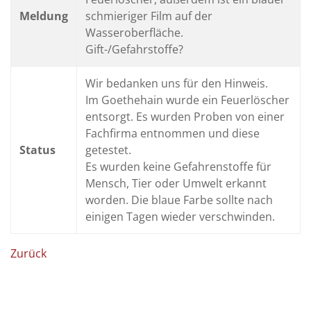
13:30 - 16:00
aftsdienst
117
Meldung
schmieriger Film auf der
Uhr
Wasseroberfläche.
ätehaus
03727
nach
/ 997
Gift-/Gefahrstoffe?
Vereinbarung
274
09:00 - 12:00
Wir bedanken uns für den Hinweis.
izei
110
Uhr und
Im Goethehain wurde ein Feuerlöscher
13:30 - 18:00
er Mittweida
03727
entsorgt. Es wurden Proben von einer
Uhr
/ 980
0
Fachfirma entnommen und diese
09:00 - 12:00
Status
getestet.
Uhr
nkenhaus
03727
Es wurden keine Gefahrenstoffe für
/ 990
9:00 - 11:00
Mensch, Tier oder Umwelt erkannt
Uhr (jeden 1.
otruf
0361
worden. Die blaue Farbe sollte nach
Samstag im
/ 730
Monat)
einigen Tagen wieder verschwinden.
730
örungen
0800
/ 230
Zurück
50 70
rungen
0800
/