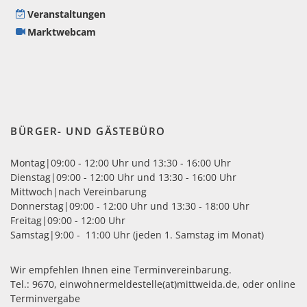
nummer
ten
Veranstaltungen
Marktwebcam
ermeisters
ar
09:00
-
12:00
icher
Uhr
BÜRGER- UND GÄSTEBÜRO
13:30
-
Montag|09:00 - 12:00 Uhr und 13:30 - 16:00 Uhr
17:00
Dienstag|09:00 - 12:00 Uhr und 13:30 - 16:00 Uhr
Uhr
Mittwoch|nach Vereinbarung
vorher
Donnerstag|09:00 - 12:00 Uhr und 13:30 - 18:00 Uhr
reinbaren:
Freitag|09:00 - 12:00 Uhr
Samstag|9:00 - 11:00 Uhr (jeden 1. Samstag im Monat)
Wir empfehlen Ihnen eine Terminvereinbarung.
Tel.: 9670,
einwohnermeldestelle(at)mittweida.de
, oder
online
Terminvergabe