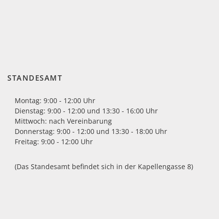
mt
09:00 - 12:00
Uhr
09:00 - 12:00
STANDESAMT
Uhr und
13:30 - 16:00
Montag: 9:00 - 12:00 Uhr
Uhr
Dienstag: 9:00 - 12:00 und 13:30 - 16:00 Uhr
nach
Mittwoch: nach Vereinbarung
Vereinbarung
Donnerstag: 9:00 - 12:00 und 13:30 - 18:00 Uhr
09:00 - 12:00
Freitag: 9:00 - 12:00 Uhr
Uhr und
13:30 - 18:00
(Das Standesamt befindet sich in der Kapellengasse 8)
Uhr
09:00 - 12:00
Uhr
t befindet sich in