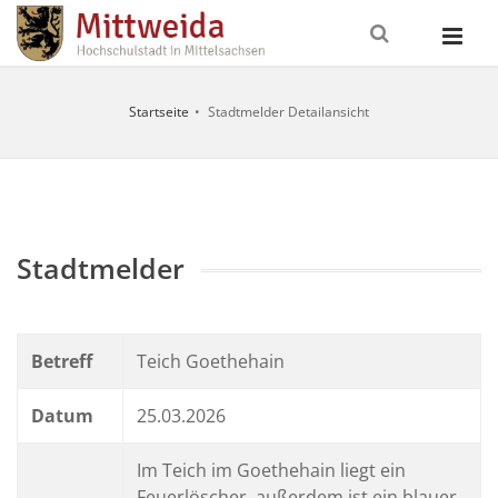
Startseite
Stadtmelder Detailansicht
UNGSZEITEN
ITSCHAFTSDIENSTE
Stadtmelder
FALLNUMMERN
o
Betreff
Teich Goethehain
nst / Erste
112
09:00 - 12:00
Feuerwehr
Uhr und
13:30 - 16:00
Datum
25.03.2026
eitstelle
0371
Uhr
erg /
/ 192
ransport
22
09:00 - 12:00
Im Teich im Goethehain liegt ein
Uhr und
Feuerlöscher, außerdem ist ein blauer
ztlicher
116