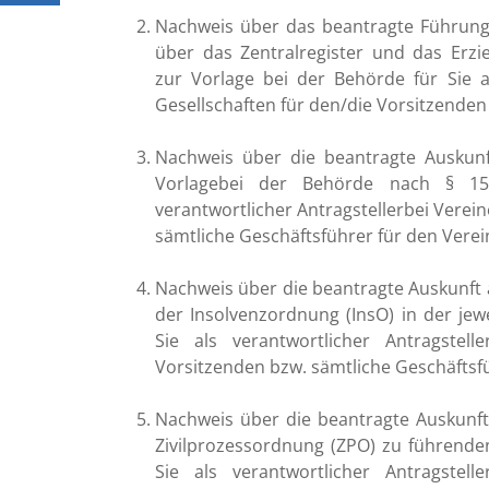
1111
489
Nachweis über das beantragte Führungs
20
über das Zentralregister und das Erzi
a
zur Vorlage bei der Behörde für Sie a
er /
0151
rungsdienst
/ 126
Gesellschaften für den/die Vorsitzenden
09:00 - 12:00
449
Uhr
95
Nachweis über die beantragte Auskunf
09:00 - 12:00
Vorlagebei der Behörde nach § 1
Uhr und
verantwortlicher Antragstellerbei Verei
13:30 - 16:00
Uhr
sämtliche Geschäftsführer für den Verein,
ne
nach
aftsdienst
Nachweis über die beantragte Auskunft 
Vereinbarung
der Insolvenzordnung (InsO) in der jew
09:00 - 12:00
Sie als verantwortlicher Antragstel
Uhr und
13:30 - 18:00
Vorsitzenden bzw. sämtliche Geschäftsfüh
a
Uhr
Nachweis über die beantragte Auskunft
09:00 - 12:00
Uhr
Zivilprozessordnung (ZPO) zu führenden
Sie als verantwortlicher Antragstel