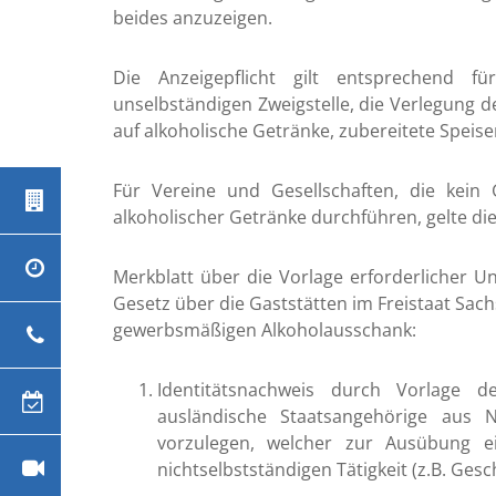
13:30 - 16:00
beides anzuzeigen.
aftsdienst
117
Uhr
ätehaus
03727
nach
Die Anzeigepflicht gilt entsprechend f
/ 997
Vereinbarung
274
unselbständigen Zweigstelle, die Verlegung 
09:00 - 12:00
auf alkoholische Getränke, zubereitete Speise
izei
110
Uhr und
13:30 - 18:00
er Mittweida
03727
Uhr
Für Vereine und Gesellschaften, die kein
/ 980
0
alkoholischer Getränke durchführen, gelte di
09:00 - 12:00
Uhr
nkenhaus
03727
N
/ 990
Merkblatt über die Vorlage erforderlicher U
9:00 - 11:00
Uhr (jeden 1.
Gesetz über die Gaststätten im Freistaat Sac
otruf
0361
Samstag im
/ 730
gewerbsmäßigen Alkoholausschank:
E
Monat)
730
örungen
0800
Identitätsnachweis durch Vorlage d
/ 230
ausländische Staatsangehörige aus Nic
50 70
vorzulegen, welcher zur Ausübung ein
rungen
0800
nichtselbstständigen Tätigkeit (z.B. Gesc
/