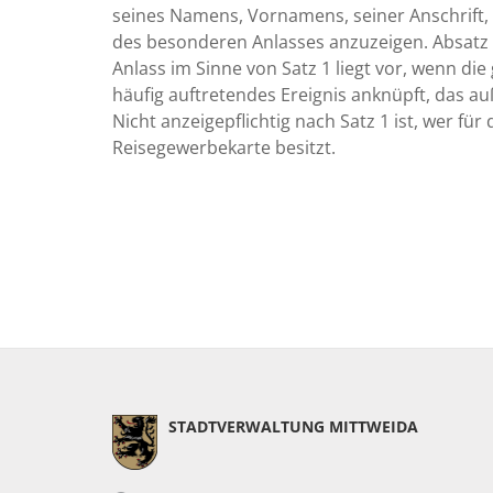
seines Namens, Vornamens, seiner Anschrift, 
des besonderen Anlasses anzuzeigen. Absatz 1
mt
Anlass im Sinne von Satz 1 liegt vor, wenn die 
häufig auftretendes Ereignis anknüpft, das au
09:00 - 12:00
Nicht anzeigepflichtig nach Satz 1 ist, wer f
Uhr
Reisegewerbekarte besitzt.
09:00 - 12:00
Uhr und
13:30 - 16:00
Uhr
nach
Vereinbarung
09:00 - 12:00
Uhr und
13:30 - 18:00
Uhr
09:00 - 12:00
STADTVERWALTUNG MITTWEIDA
Uhr
t befindet sich in