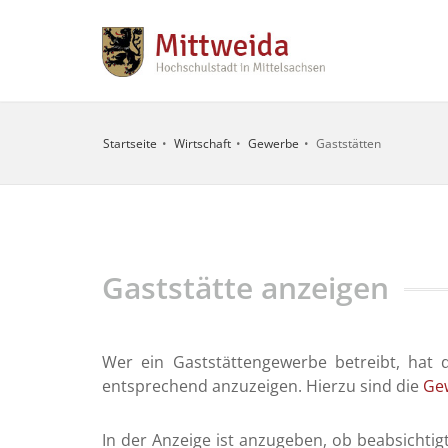
Startseite
Wirtschaft
Gewerbe
Gaststätten
UNGSZEITEN
ITSCHAFTSDIENSTE
FALLNUMMERN
Gaststätte anzeigen
o
nst / Erste
112
09:00 - 12:00
Feuerwehr
Uhr und
Wer ein Gaststättengewerbe betreibt, hat
13:30 - 16:00
eitstelle
0371
entsprechend anzuzeigen. Hierzu sind die
Ge
Uhr
erg /
/ 192
ransport
22
09:00 - 12:00
In der Anzeige ist anzugeben, ob beabsichtigt
Uhr und
ztlicher
116