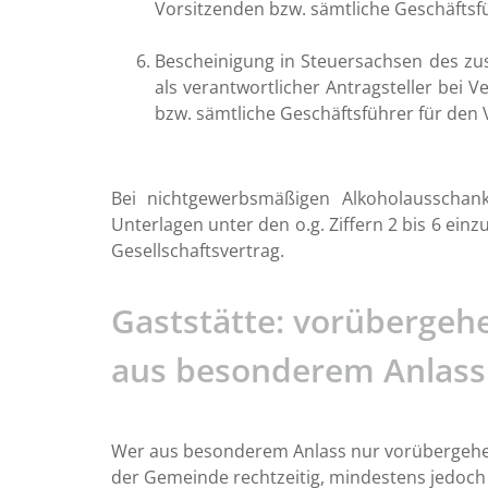
Vorsitzenden bzw. sämtliche Geschäftsfüh
nummer
ten
Bescheinigung in Steuersachsen des zust
ermeisters
als verantwortlicher Antragsteller bei 
ar
bzw. sämtliche Geschäftsführer für den V
09:00
-
12:00
icher
Uhr
Bei nichtgewerbsmäßigen Alkoholausschank
13:30
Unterlagen unter den o.g. Ziffern 2 bis 6 ein
-
Gesellschaftsvertrag.
17:00
Uhr
Gaststätte: vorüberge
vorher
reinbaren:
aus besonderem Anlass
Wer aus besonderem Anlass nur vorübergehend
der Gemeinde rechtzeitig, mindestens jedoch