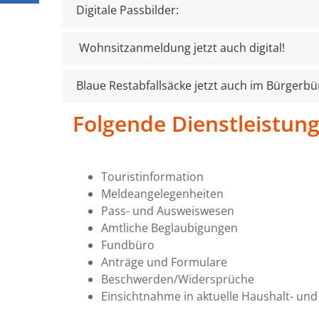
1111
Digitale Passbilder:
489
20
a
Wohnsitzanmeldung jetzt auch digital!
er /
0151
rungsdienst
/ 126
09:00 - 12:00
449
Blaue Restabfallsäcke jetzt auch im Bürgerbür
Uhr
95
09:00 - 12:00
Folgende Dienstleistung
Uhr und
13:30 - 16:00
Uhr
ne
nach
Touristinformation
aftsdienst
Vereinbarung
Meldeangelegenheiten
Pass- und Ausweiswesen
09:00 - 12:00
Uhr und
Amtliche Beglaubigungen
13:30 - 18:00
a
Fundbüro
Uhr
Anträge und Formulare
09:00 - 12:00
Beschwerden/Widersprüche
Uhr
Einsichtnahme in aktuelle Haushalt- und