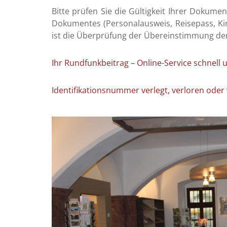
nummer
ten
Bitte prüfen Sie die Gültigkeit Ihrer Dokum
Dokumentes (Personalausweis, Reisepass, Ki
ermeisters
ist die Überprüfung der Übereinstimmung de
ar
09:00
Ihr Rundfunk­beitrag – Online-Service schnell 
-
12:00
icher
Uhr
Identifikationsnummer verlegt, verloren oder
13:30
-
17:00
Uhr
vorher
reinbaren: