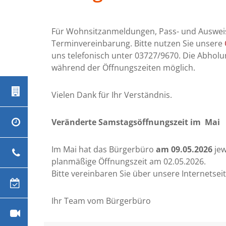
13:30 - 16:00
aftsdienst
117
Uhr
ätehaus
03727
Für Wohnsitzanmeldungen, Pass- und Ausweis
nach
/ 997
Vereinbarung
Terminvereinbarung. Bitte nutzen Sie unsere
274
uns telefonisch unter 03727/9670. Die Abholu
09:00 - 12:00
izei
110
Uhr und
während der Öffnungszeiten möglich.
13:30 - 18:00
er Mittweida
03727
Uhr
/ 980
Vielen Dank für Ihr Verständnis.
0
09:00 - 12:00
Uhr
nkenhaus
03727
N
Veränderte Samstagsöffnungszeit im Mai
/ 990
9:00 - 11:00
Uhr (jeden 1.
otruf
0361
Samstag im
/ 730
Im Mai hat das Bürgerbüro
am 09.05.2026
jew
E
Monat)
730
planmäßige Öffnungszeit am 02.05.2026.
Bitte vereinbaren Sie über unsere Internetsei
örungen
0800
/ 230
50 70
Ihr Team vom Bürgerbüro
rungen
0800
/