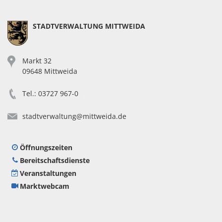
sse 8.
STADTVERWALTUNG MITTWEIDA
e
a
Markt 32
geschlossen
09648 Mittweida
09:00 - 12:00
Tel.: 03727 967-0
Uhr und
13:30 - 16:00
Uhr
stadtverwaltung@mittweida.de
geschlossen
09:00 - 12:00
Öffnungszeiten
Uhr und
Bereitschaftsdienste
13:30 - 18:00
Veranstaltungen
Uhr
Marktwebcam
09:00 - 12:00
Uhr