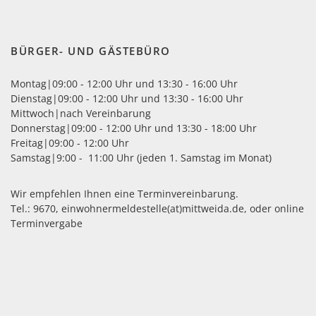
iothek
geschlossen
BÜRGER- UND GÄSTEBÜRO
09:00 - 18:00
Uhr
Montag|09:00 - 12:00 Uhr und 13:30 - 16:00 Uhr
Dienstag|09:00 - 12:00 Uhr und 13:30 - 16:00 Uhr
09:00 - 18:00
Mittwoch|nach Vereinbarung
Uhr
Donnerstag|09:00 - 12:00 Uhr und 13:30 - 18:00 Uhr
09:00 - 18:00
Freitag|09:00 - 12:00 Uhr
Uhr
Samstag|9:00 - 11:00 Uhr (jeden 1. Samstag im Monat)
09:00 - 18:00
Uhr
Wir empfehlen Ihnen eine Terminvereinbarung.
09:00 - 12:00
Tel.: 9670,
einwohnermeldestelle(at)mittweida.de
, oder
online
Uhr
Terminvergabe