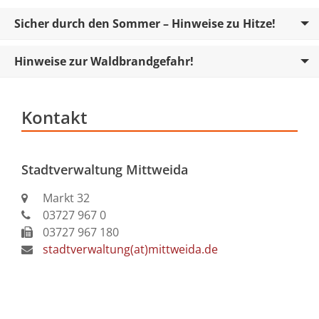
nummer
ten
Sicher durch den Sommer – Hinweise zu Hitze!
ermeisters
Hinweise zur Waldbrandgefahr!
ar
09:00
-
12:00
Kontakt
icher
Uhr
13:30
-
Stadtverwaltung Mittweida
17:00
Uhr
Markt 32
vorher
03727 967 0
reinbaren:
03727 967 180
stadtverwaltung(at)mittweida.de