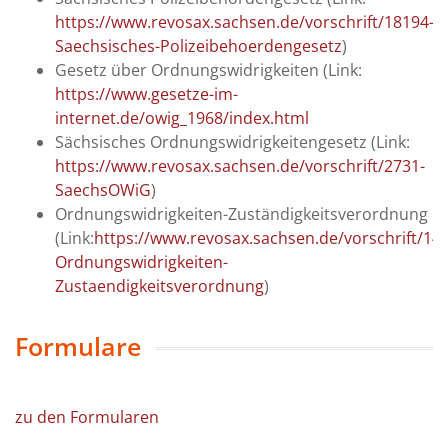
1111
https://www.revosax.sachsen.de/vorschrift/18194-
489
20
Saechsisches-Polizeibehoerdengesetz
)
a
Gesetz über Ordnungswidrigkeiten (Link:
er /
0151
rungsdienst
https://www.gesetze-im-
/ 126
09:00 - 12:00
449
internet.de/owig_1968/index.html
Uhr
95
Sächsisches Ordnungswidrigkeitengesetz (Link:
09:00 - 12:00
https://www.revosax.sachsen.de/vorschrift/2731-
Uhr und
SaechsOWiG
)
13:30 - 16:00
Ordnungswidrigkeiten-Zuständigkeitsverordnung
Uhr
ne
(Link:
https://www.revosax.sachsen.de/vorschrift/14
nach
aftsdienst
Ordnungswidrigkeiten-
Vereinbarung
Zustaendigkeitsverordnung
)
09:00 - 12:00
Uhr und
13:30 - 18:00
Formulare
a
Uhr
09:00 - 12:00
Uhr
zu den Formularen