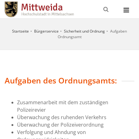
Startseite
Bürgerservice
Sicherheit und Ordnung
Aufgaben
Ordnungsamt
UNGSZEITEN
ITSCHAFTSDIENSTE
FALLNUMMERN
Aufgaben des Ordnungsamts:
o
nst / Erste
112
Zusammenarbeit mit dem zuständigen
09:00 - 12:00
Feuerwehr
Uhr und
Polizeirevier
13:30 - 16:00
Überwachung des ruhenden Verkehrs
eitstelle
0371
Uhr
erg /
/ 192
Überwachung der Polizeiverordnung
ransport
22
09:00 - 12:00
Verfolgung und Ahndung von
Uhr und
ztlicher
116