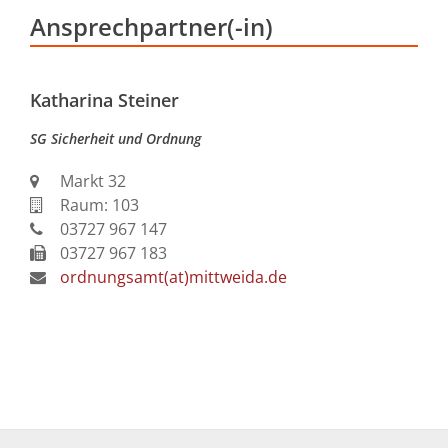
Ansprechpartner(-in)
mt
09:00 - 12:00
Katharina Steiner
Uhr
SG Sicherheit und Ordnung
09:00 - 12:00
Uhr und
Markt 32
13:30 - 16:00
Raum: 103
Uhr
03727 967 147
nach
03727 967 183
Vereinbarung
ordnungsamt(at)mittweida.de
09:00 - 12:00
Uhr und
13:30 - 18:00
Uhr
09:00 - 12:00
Uhr
t befindet sich in