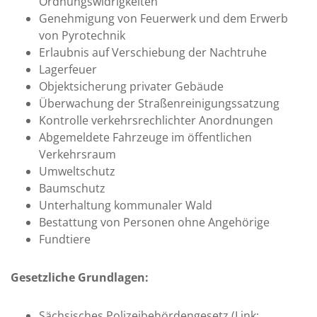
Ordnungswidrigkeiten
13:30 - 16:00
aftsdienst
117
Genehmigung von Feuerwerk und dem Erwerb
Uhr
von Pyrotechnik
ätehaus
03727
nach
/ 997
Erlaubnis auf Verschiebung der Nachtruhe
Vereinbarung
274
Lagerfeuer
09:00 - 12:00
izei
Objektsicherung privater Gebäude
110
Uhr und
Überwachung der Straßenreinigungssatzung
13:30 - 18:00
er Mittweida
03727
Kontrolle verkehrsrechlichter Anordnungen
Uhr
/ 980
0
Abgemeldete Fahrzeuge im öffentlichen
09:00 - 12:00
Verkehrsraum
Uhr
nkenhaus
03727
Umweltschutz
/ 990
9:00 - 11:00
Baumschutz
Uhr (jeden 1.
otruf
0361
Unterhaltung kommunaler Wald
Samstag im
/ 730
Monat)
730
Bestattung von Personen ohne Angehörige
Fundtiere
örungen
0800
/ 230
50 70
Gesetzliche Grundlagen:
rungen
0800
/
Sächsisches Polizeibehördengesetz (Link: