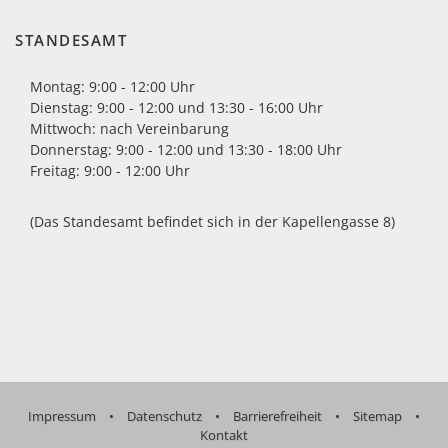
STANDESAMT
er"
Montag: 9:00 - 12:00 Uhr
Dienstag: 9:00 - 12:00 und 13:30 - 16:00 Uhr
10:00
Mittwoch: nach Vereinbarung
-
Donnerstag: 9:00 - 12:00 und 13:30 - 18:00 Uhr
16:00
Freitag: 9:00 - 12:00 Uhr
Uhr
10:00
(Das Standesamt befindet sich in der Kapellengasse 8)
-
16:00
Uhr
der
n: nach
Impressum
•
Datenschutz
•
Barrierefreiheit
•
Sitemap
•
Kontakt