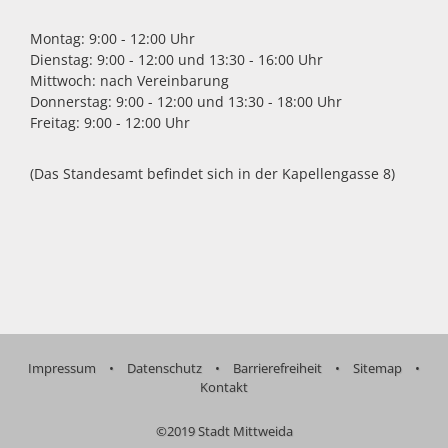
iothek
Montag: 9:00 - 12:00 Uhr
geschlossen
Dienstag: 9:00 - 12:00 und 13:30 - 16:00 Uhr
Mittwoch: nach Vereinbarung
09:00 - 18:00
Donnerstag: 9:00 - 12:00 und 13:30 - 18:00 Uhr
Uhr
Freitag: 9:00 - 12:00 Uhr
09:00 - 18:00
Uhr
(Das Standesamt befindet sich in der Kapellengasse 8)
09:00 - 18:00
Uhr
09:00 - 18:00
Uhr
09:00 - 12:00
Uhr
Impressum
•
Datenschutz
•
Barrierefreiheit
•
Sitemap
•
Kontakt
©2019 Stadt Mittweida