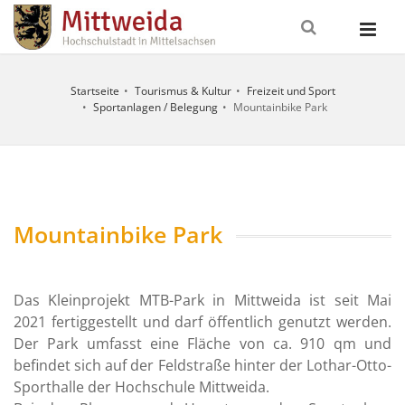
Startseite
Tourismus & Kultur
Freizeit und Sport
Sportanlagen / Belegung
Mountainbike Park
UNGSZEITEN
ITSCHAFTSDIENSTE
FALLNUMMERN
Mountainbike Park
o
nst / Erste
112
Das Kleinprojekt MTB-Park in Mittweida ist seit Mai
09:00 - 12:00
Feuerwehr
Uhr und
2021 fertiggestellt und darf öffentlich genutzt werden.
13:30 - 16:00
eitstelle
0371
Der Park umfasst eine Fläche von ca. 910 qm und
Uhr
erg /
/ 192
befindet sich auf der Feldstraße hinter der Lothar-Otto-
ransport
22
09:00 - 12:00
Sporthalle der Hochschule Mittweida.
Uhr und
ztlicher
116