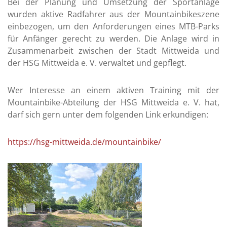
Bei der Planung und Umsetzung der Sportanlage
13:30 - 16:00
aftsdienst
117
wurden aktive Radfahrer aus der Mountainbikeszene
Uhr
einbezogen, um den Anforderungen eines MTB-Parks
ätehaus
03727
nach
/ 997
für Anfänger gerecht zu werden. Die Anlage wird in
Vereinbarung
274
Zusammenarbeit zwischen der Stadt Mittweida und
09:00 - 12:00
izei
110
der HSG Mittweida e. V. verwaltet und gepflegt.
Uhr und
13:30 - 18:00
er Mittweida
03727
Uhr
/ 980
Wer Interesse an einem aktiven Training mit der
0
Mountainbike-Abteilung der HSG Mittweida e. V. hat,
09:00 - 12:00
Uhr
nkenhaus
03727
darf sich gern unter dem folgenden Link erkundigen:
/ 990
9:00 - 11:00
Uhr (jeden 1.
otruf
0361
https://hsg-mittweida.de/mountainbike/
Samstag im
/ 730
Monat)
730
örungen
0800
/ 230
50 70
rungen
0800
/