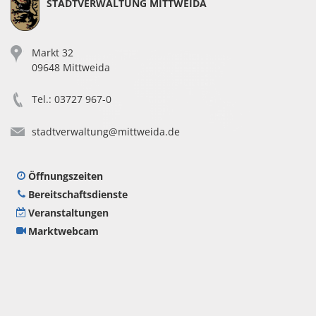
STADTVERWALTUNG MITTWEIDA
mt
Markt 32
09648 Mittweida
09:00 - 12:00
Uhr
Tel.: 03727 967-0
09:00 - 12:00
Uhr und
stadtverwaltung@mittweida.de
13:30 - 16:00
Uhr
nach
Öffnungszeiten
Vereinbarung
Bereitschaftsdienste
09:00 - 12:00
Veranstaltungen
Uhr und
13:30 - 18:00
Marktwebcam
Uhr
09:00 - 12:00
Uhr
t befindet sich in