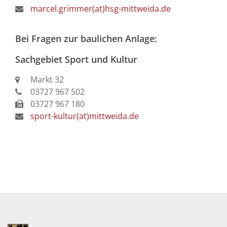
nummer
ten
marcel.grimmer(at)hsg-mittweida.de
ermeisters
Bei Fragen zur baulichen Anlage:
ar
Sachgebiet Sport und Kultur
09:00
-
12:00
Markt 32
icher
Uhr
03727 967 502
03727 967 180
13:30
-
sport-kultur(at)mittweida.de
17:00
Uhr
vorher
reinbaren: