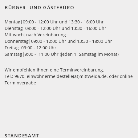
sse 8.
BÜRGER- UND GÄSTEBÜRO
e
Montag|09:00 - 12:00 Uhr und 13:30 - 16:00 Uhr
Dienstag|09:00 - 12:00 Uhr und 13:30 - 16:00 Uhr
a
Mittwoch|nach Vereinbarung
Donnerstag|09:00 - 12:00 Uhr und 13:30 - 18:00 Uhr
geschlossen
Freitag|09:00 - 12:00 Uhr
09:00 - 12:00
Samstag|9:00 - 11:00 Uhr (jeden 1. Samstag im Monat)
Uhr und
13:30 - 16:00
Wir empfehlen Ihnen eine Terminvereinbarung.
Uhr
Tel.: 9670,
einwohnermeldestelle(at)mittweida.de
, oder
online
geschlossen
Terminvergabe
09:00 - 12:00
Uhr und
13:30 - 18:00
Uhr
09:00 - 12:00
Uhr
STANDESAMT