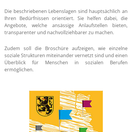
13:30 - 16:00
aftsdienst
117
Uhr
Die beschriebenen Lebenslagen sind hauptsächlich an
ätehaus
03727
Ihren Bedürfnissen orientiert. Sie helfen dabei, die
nach
/ 997
Vereinbarung
Angebote, welche ansässige Anlaufstellen bieten,
274
transparenter und nachvollziehbarer zu machen.
09:00 - 12:00
izei
110
Uhr und
13:30 - 18:00
er Mittweida
03727
Zudem soll die Broschüre aufzeigen, wie einzelne
Uhr
/ 980
soziale Strukturen miteinander vernetzt sind und einen
0
09:00 - 12:00
Überblick für Menschen in sozialen Berufen
Uhr
nkenhaus
03727
ermöglichen.
/ 990
9:00 - 11:00
Uhr (jeden 1.
otruf
0361
Samstag im
/ 730
Monat)
730
örungen
0800
/ 230
50 70
rungen
0800
/