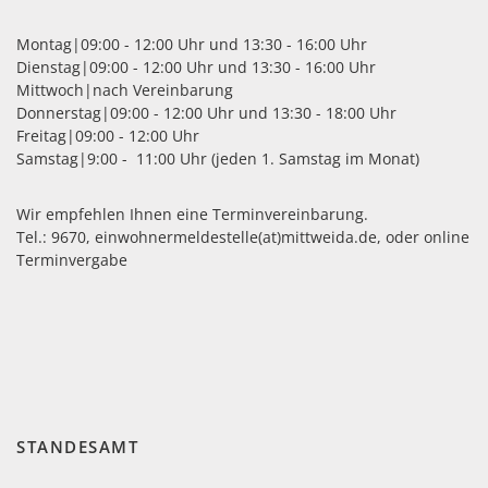
Montag|09:00 - 12:00 Uhr und 13:30 - 16:00 Uhr
mt
Dienstag|09:00 - 12:00 Uhr und 13:30 - 16:00 Uhr
Mittwoch|nach Vereinbarung
09:00 - 12:00
Donnerstag|09:00 - 12:00 Uhr und 13:30 - 18:00 Uhr
Uhr
Freitag|09:00 - 12:00 Uhr
Samstag|9:00 - 11:00 Uhr (jeden 1. Samstag im Monat)
09:00 - 12:00
Uhr und
13:30 - 16:00
Wir empfehlen Ihnen eine Terminvereinbarung.
Uhr
Tel.: 9670,
einwohnermeldestelle(at)mittweida.de
, oder
online
nach
Terminvergabe
Vereinbarung
09:00 - 12:00
Uhr und
13:30 - 18:00
Uhr
09:00 - 12:00
Uhr
STANDESAMT
t befindet sich in