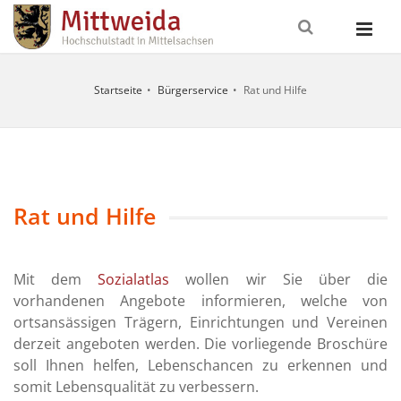
Startseite
Bürgerservice
Rat und Hilfe
UNGSZEITEN
ITSCHAFTSDIENSTE
Rat und Hilfe
FALLNUMMERN
o
Mit dem
Sozialatlas
wollen wir Sie über die
nst / Erste
112
09:00 - 12:00
vorhandenen Angebote informieren, welche von
Feuerwehr
Uhr und
ortsansässigen Trägern, Einrichtungen und Vereinen
13:30 - 16:00
eitstelle
0371
derzeit angeboten werden. Die vorliegende Broschüre
Uhr
erg /
/ 192
soll Ihnen helfen, Lebenschancen zu erkennen und
ransport
22
09:00 - 12:00
somit Lebensqualität zu verbessern.
Uhr und
ztlicher
116